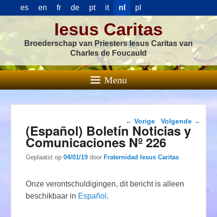
es
en
fr
de
pt
it
nl
pl
Iesus Caritas
Broederschap van Priesters Iesus Caritas van
Charles de Foucauld
Menu
Berichtnavigatie
←
Vorige
Volgende
→
(Español) Boletín Noticias y
Comunicaciones Nº 226
Geplaatst op
04/01/19
door
Fraternidad Iesus Caritas
Onze verontschuldigingen, dit bericht is alleen
beschikbaar in
Español
.