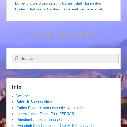
Dit bericht werd geplaatst in
Comunidad Horeb
door
Fraternidad Iesus Caritas
. Bookmark de
permalink
.
Reacties zijn gesloten.
Zoeken
Info
Welkom
Brief uit Buenos Aires
Carlos Roberto, verantwoordelijke broeder
Internationaal Team. Tino FERRARI
Priestersfraterniteit Iesus Caritas
(Español) San Carlos de FOUCAULD, una vida