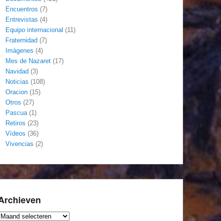
Encuentros
(7)
Entrevistas
(4)
Equipo internacional
(11)
Fraternidad
(7)
Imágenes
(4)
Mes de Nazaret
(17)
Navidad
(3)
Noticias
(108)
Oracion
(15)
Otros
(27)
Pascua
(1)
Retiros
(23)
Vídeos
(36)
Vivencias
(2)
Archieven
Archieven