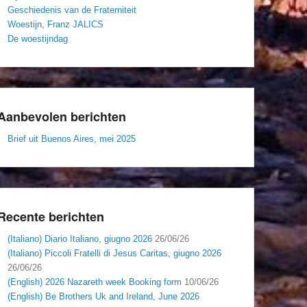
Geschiedenis van de Fraterniteit
Woestijn, Franz JALICS
De woestijndag
Aanbevolen berichten
Brief uit Buenos Aires, mei 2025
Recente berichten
(Italiano) Diario Italiano, giugno 2026
26/06/26
(Italiano) Piccoli Fratelli di Jesus Caritas, giugno 2026
26/06/26
(English) 2026 Nazareth week Booking form
10/06/26
(English) Be Brothers Uk and Ireland, June 2026