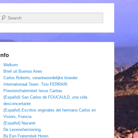
Zoeken
Info
Welkom
Brief uit Buenos Aires
Carlos Roberto, verantwoordelijke broeder
Internationaal Team. Tino FERRARI
Priestersfraterniteit Iesus Caritas
(Español) San Carlos de FOUCAULD, una vida
desconcertante
(Español) Escritos originales del hermano Carlos en
Viviers, Francia
(Español) Nazaret
De Levensherziening
Bij Een Fraterniteit Horen