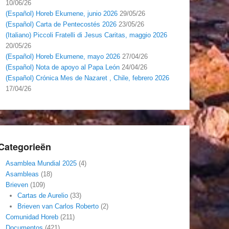
10/06/26
(Español) Horeb Ekumene, junio 2026
29/05/26
(Español) Carta de Pentecostés 2026
23/05/26
(Italiano) Piccoli Fratelli di Jesus Caritas, maggio 2026
20/05/26
(Español) Horeb Ekumene, mayo 2026
27/04/26
(Español) Nota de apoyo al Papa León
24/04/26
(Español) Crónica Mes de Nazaret , Chile, febrero 2026
17/04/26
Categorieën
Asamblea Mundial 2025
(4)
Asambleas
(18)
Brieven
(109)
Cartas de Aurelio
(33)
Brieven van Carlos Roberto
(2)
Comunidad Horeb
(211)
Documentos
(421)