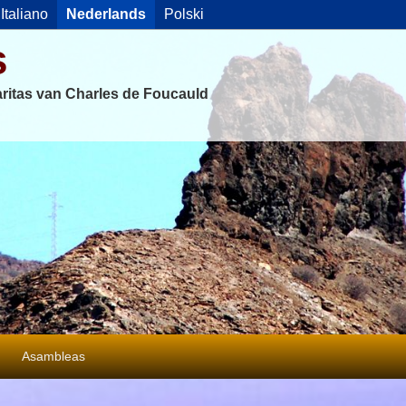
Italiano
Nederlands
Polski
s
ritas van Charles de Foucauld
Asambleas