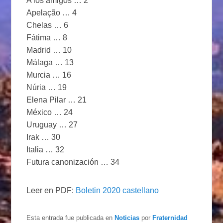
A los amigos … 2
Apelação … 4
Chelas … 6
Fátima … 8
Madrid … 10
Málaga … 13
Murcia … 16
Núria … 19
Elena Pilar … 21
México … 24
Uruguay … 27
Irak … 30
Italia … 32
Futura canonización … 34
Leer en PDF:
Boletin 2020 castellano
Esta entrada fue publicada en
Noticias
por
Fraternidad