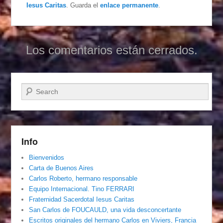
Iesus Caritas
. Guarda el
enlace permanente
.
Los comentarios están cerrados.
Buscar
Info
Bienvenidos
Carta de Buenos Aires
Carlos Roberto, hermano responsable
Equipo Internacional. Tino FERRARI
Fraternidad Sacerdotal Iesus Caritas
San Carlos de FOUCAULD, una vida desconcertante
Escritos originales del hermano Carlos en Viviers, Francia