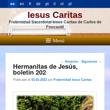
es
en
fr
de
pt
it
nl
pl
Iesus Caritas
Fraternidad Sacerdotal Iesus Caritas de Carlos de
Foucauld
Menú
Navegación de
←
Anterior
Siguiente
→
Hermanitas de Jesús,
entradas
boletín 202
Publicado el
01-01-2021
por
Fraternidad Iesus Caritas