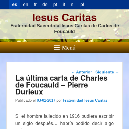
es
en
fr
de
pt
it
nl
pl
Iesus Caritas
Fraternidad Sacerdotal Iesus Caritas de Carlos de
Foucauld
Menú
Navegación de
←
Anterior
Siguiente
→
La última carta de Charles
entradas
de Foucauld – Pierre
Durieux
Publicado el
03-01-2017
por
Fraternidad Iesus Caritas
Si el hombre fallecido en 1916 pudiera escribir
un siglo después… habría podido decir algo