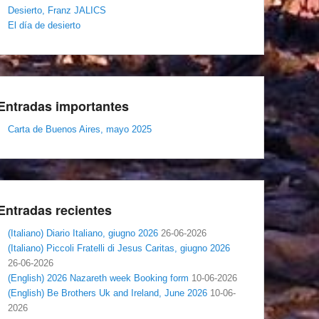
Desierto, Franz JALICS
El día de desierto
Entradas importantes
Carta de Buenos Aires, mayo 2025
Entradas recientes
(Italiano) Diario Italiano, giugno 2026
26-06-2026
(Italiano) Piccoli Fratelli di Jesus Caritas, giugno 2026
26-06-2026
(English) 2026 Nazareth week Booking form
10-06-2026
(English) Be Brothers Uk and Ireland, June 2026
10-06-
2026