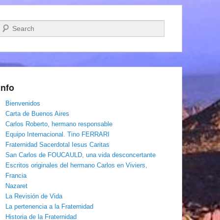
Buscar
Info
Bienvenidos
Carta de Buenos Aires
Carlos Roberto, hermano responsable
Equipo Internacional. Tino FERRARI
Fraternidad Sacerdotal Iesus Caritas
San Carlos de FOUCAULD, una vida desconcertante
Escritos originales del hermano Carlos en Viviers,
Francia
Nazaret
La Revisión de Vida
La pertenencia a la Fraternidad
Historia de la Fraternidad