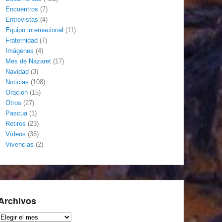
Encuentros
(7)
Entrevistas
(4)
Equipo internacional
(11)
Fraternidad
(7)
Imágenes
(4)
Mes de Nazaret
(17)
Navidad
(3)
Noticias
(108)
Oracion
(15)
Otros
(27)
Pascua
(1)
Retiros
(23)
Vídeos
(36)
Vivencias
(2)
Archivos
Archivos