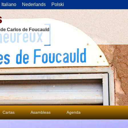
Italiano
Nederlands
Polski
s
s de Carlos de Foucauld
Cartas
Asambleas
Agenda