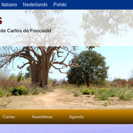
Italiano
Nederlands
Polski
s
s de Carlos de Foucauld
Cartas
Asambleas
Agenda