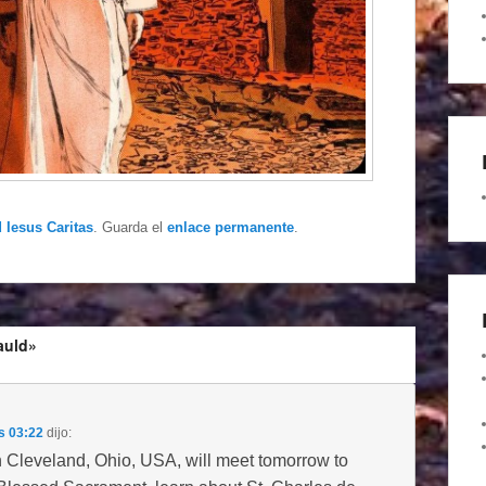
 Iesus Caritas
. Guarda el
enlace permanente
.
auld»
s 03:22
dijo:
 in Cleveland, Ohio, USA, will meet tomorrow to