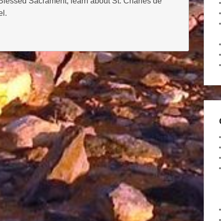
 Blessed Sacrament, learn about St. Charles de
l.