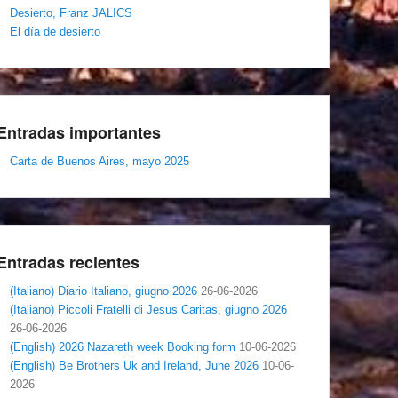
Desierto, Franz JALICS
El día de desierto
Entradas importantes
Carta de Buenos Aires, mayo 2025
Entradas recientes
(Italiano) Diario Italiano, giugno 2026
26-06-2026
(Italiano) Piccoli Fratelli di Jesus Caritas, giugno 2026
26-06-2026
(English) 2026 Nazareth week Booking form
10-06-2026
(English) Be Brothers Uk and Ireland, June 2026
10-06-
2026