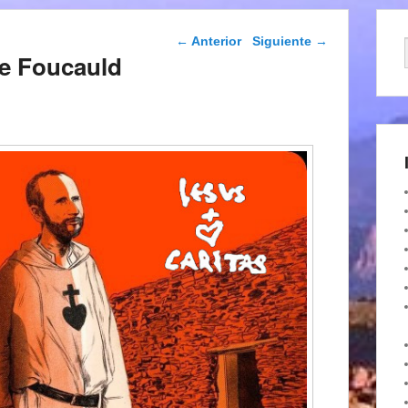
Navegación de
←
Anterior
Siguiente
→
entradas
De Foucauld