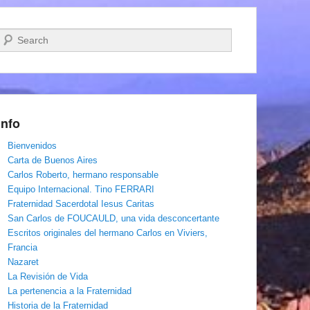
Buscar
Info
Bienvenidos
Carta de Buenos Aires
Carlos Roberto, hermano responsable
Equipo Internacional. Tino FERRARI
Fraternidad Sacerdotal Iesus Caritas
San Carlos de FOUCAULD, una vida desconcertante
Escritos originales del hermano Carlos en Viviers,
Francia
Nazaret
La Revisión de Vida
La pertenencia a la Fraternidad
Historia de la Fraternidad