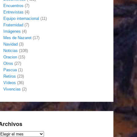
Encuentros
(7)
Entrevistas
(4)
Equipo internacional
(11)
Fraternidad
(7)
Imágenes
(4)
Mes de Nazaret
(17)
Navidad
(3)
Noticias
(108)
Oracion
(15)
Otros
(27)
Pascua
(1)
Retiros
(23)
Vídeos
(36)
Vivencias
(2)
Archivos
Archivos