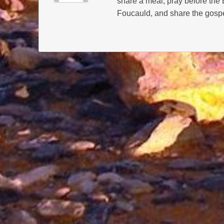
share a meal, pray before the
Foucauld, and share the gospe