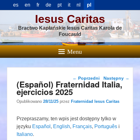
es
en
fr
de
pt
it
nl
pl
Iesus Caritas
Bractwo Kapłańskie Iesus Caritas Karola de
Foucauld
Menu
Nawigacja wpisu
←
Poprzedni
Następny
→
(Español) Fraternidad Italia,
ejercicios 2025
Opublikowano
28/11/25
przez
Fraternidad Iesus Caritas
Przepraszamy, ten wpis jest dostępny tylko w
języku
Español
,
English
,
Français
,
Português
i
Italiano
.