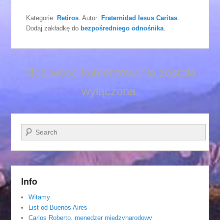
Kategorie:
Retiros
. Autor:
Fraternidad Iesus Caritas
.
Dodaj zakładkę do
bezpośredniego odnośnika
.
Możliwość komentowania została
wyłączona.
Szukaj
Info
Witamy
List od Buenos Aires
Carlos Roberto, menedzer miedzynarodowy