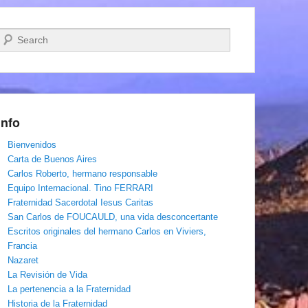
Buscar
Info
Bienvenidos
Carta de Buenos Aires
Carlos Roberto, hermano responsable
Equipo Internacional. Tino FERRARI
Fraternidad Sacerdotal Iesus Caritas
San Carlos de FOUCAULD, una vida desconcertante
Escritos originales del hermano Carlos en Viviers,
Francia
Nazaret
La Revisión de Vida
La pertenencia a la Fraternidad
Historia de la Fraternidad