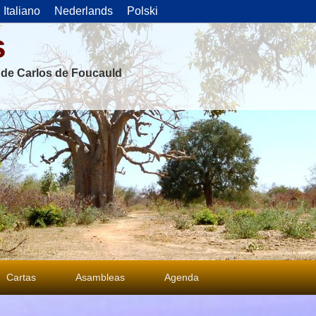
Italiano
Nederlands
Polski
s
s de Carlos de Foucauld
Cartas
Asambleas
Agenda