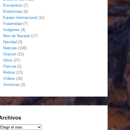
Encuentros
(7)
Entrevistas
(4)
Equipo internacional
(11)
Fraternidad
(7)
Imágenes
(4)
Mes de Nazaret
(17)
Navidad
(3)
Noticias
(108)
Oracion
(15)
Otros
(27)
Pascua
(1)
Retiros
(23)
Vídeos
(36)
Vivencias
(2)
Archivos
Archivos