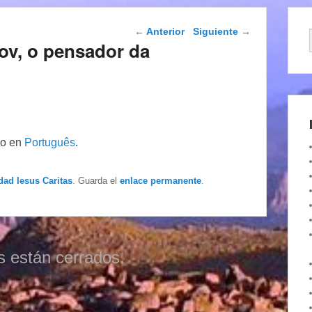
Navegación de
←
Anterior
Siguiente
→
entradas
ov, o pensador da
lo en
Português
.
dad Iesus Caritas
. Guarda el
enlace permanente
.
s están cerrados.