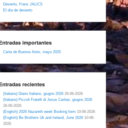
Desierto, Franz JALICS
El día de desierto
Entradas importantes
Carta de Buenos Aires, mayo 2025
Entradas recientes
(Italiano) Diario Italiano, giugno 2026
26-06-2026
(Italiano) Piccoli Fratelli di Jesus Caritas, giugno 2026
26-06-2026
(English) 2026 Nazareth week Booking form
10-06-2026
(English) Be Brothers Uk and Ireland, June 2026
10-06-
2026