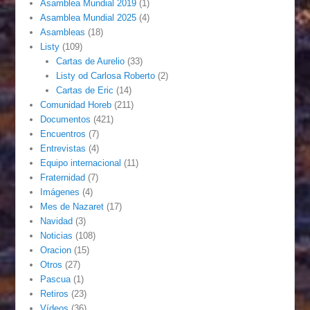
Asamblea Mundial 2019
(1)
Asamblea Mundial 2025
(4)
Asambleas
(18)
Listy
(109)
Cartas de Aurelio
(33)
Listy od Carlosa Roberto
(2)
Cartas de Eric
(14)
Comunidad Horeb
(211)
Documentos
(421)
Encuentros
(7)
Entrevistas
(4)
Equipo internacional
(11)
Fraternidad
(7)
Imágenes
(4)
Mes de Nazaret
(17)
Navidad
(3)
Noticias
(108)
Oracion
(15)
Otros
(27)
Pascua
(1)
Retiros
(23)
Vídeos
(36)