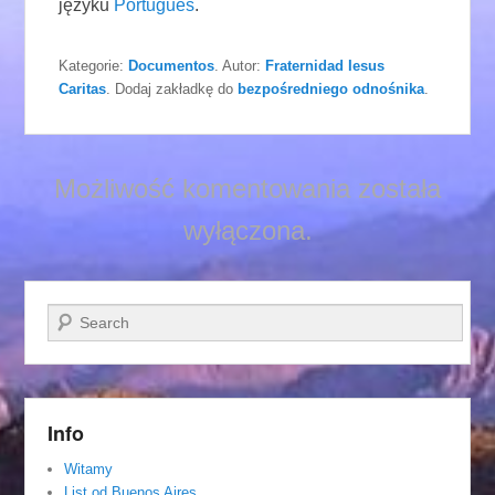
języku
Português
.
Kategorie:
Documentos
. Autor:
Fraternidad Iesus
Caritas
. Dodaj zakładkę do
bezpośredniego odnośnika
.
Możliwość komentowania została
wyłączona.
Szukaj
Info
Witamy
List od Buenos Aires