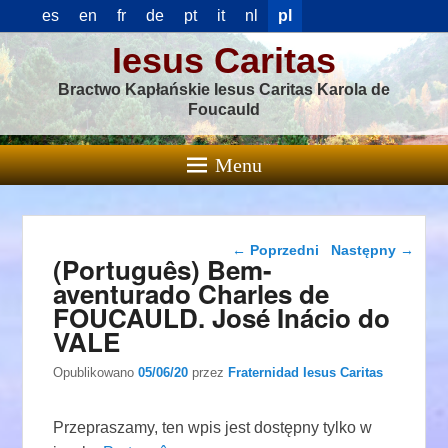
es
en
fr
de
pt
it
nl
pl
Iesus Caritas
Bractwo Kapłańskie Iesus Caritas Karola de
Foucauld
Menu
Nawigacja wpisu
←
Poprzedni
Następny
→
(Português) Bem-
aventurado Charles de
FOUCAULD. José Inácio do
VALE
Opublikowano
05/06/20
przez
Fraternidad Iesus Caritas
Przepraszamy, ten wpis jest dostępny tylko w