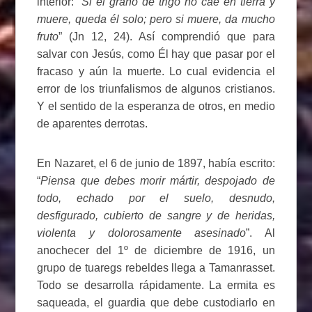
interior: “
Si el grano de trigo no cae en tierra y
muere, queda él solo; pero si muere, da mucho
fruto
” (Jn 12, 24). Así comprendió que para
salvar con Jesús, como Él hay que pasar por el
fracaso y aún la muerte. Lo cual evidencia el
error de los triunfalismos de algunos cristianos.
Y el sentido de la esperanza de otros, en medio
de aparentes derrotas.
En Nazaret, el 6 de junio de 1897, había escrito:
“
Piensa que debes morir mártir, despojado de
todo, echado por el suelo, desnudo,
desfigurado, cubierto de sangre y de heridas,
violenta y dolorosamente asesinado
”. Al
anochecer del 1º de diciembre de 1916, un
grupo de tuaregs rebeldes llega a Tamanrasset.
Todo se desarrolla rápidamente. La ermita es
saqueada, el guardia que debe custodiarlo en