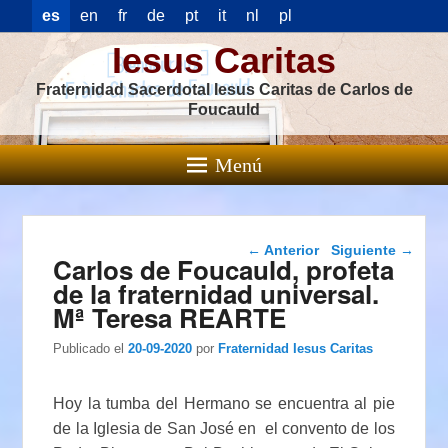
es
en
fr
de
pt
it
nl
pl
Iesus Caritas
Fraternidad Sacerdotal Iesus Caritas de Carlos de
Foucauld
Menú
Navegación de
←
Anterior
Siguiente
→
Carlos de Foucauld, profeta
entradas
de la fraternidad universal.
Mª Teresa REARTE
Publicado el
20-09-2020
por
Fraternidad Iesus Caritas
Hoy la tumba del Hermano se encuentra al pie
de la Iglesia de San José en el convento de los