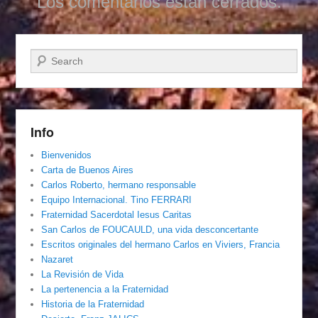
Los comentarios están cerrados.
Buscar
Info
Bienvenidos
Carta de Buenos Aires
Carlos Roberto, hermano responsable
Equipo Internacional. Tino FERRARI
Fraternidad Sacerdotal Iesus Caritas
San Carlos de FOUCAULD, una vida desconcertante
Escritos originales del hermano Carlos en Viviers, Francia
Nazaret
La Revisión de Vida
La pertenencia a la Fraternidad
Historia de la Fraternidad