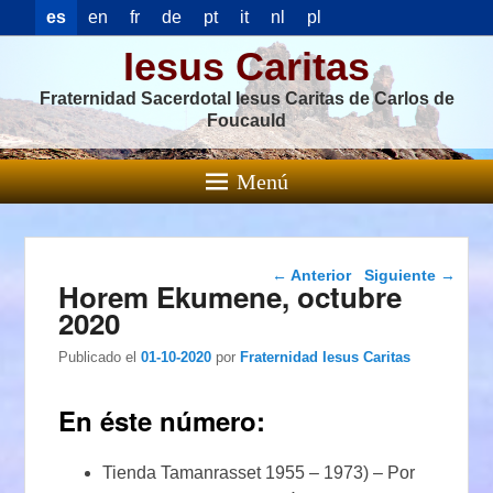
es
en
fr
de
pt
it
nl
pl
Iesus Caritas
Fraternidad Sacerdotal Iesus Caritas de Carlos de
Foucauld
Menú
Navegación de
←
Anterior
Siguiente
→
Horem Ekumene, octubre
entradas
2020
Publicado el
01-10-2020
por
Fraternidad Iesus Caritas
En éste número:
Tienda Tamanrasset 1955 – 1973) – Por