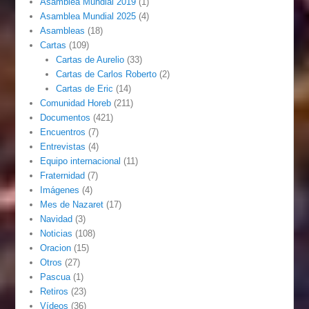
Asamblea Mundial 2019
(1)
Asamblea Mundial 2025
(4)
Asambleas
(18)
Cartas
(109)
Cartas de Aurelio
(33)
Cartas de Carlos Roberto
(2)
Cartas de Eric
(14)
Comunidad Horeb
(211)
Documentos
(421)
Encuentros
(7)
Entrevistas
(4)
Equipo internacional
(11)
Fraternidad
(7)
Imágenes
(4)
Mes de Nazaret
(17)
Navidad
(3)
Noticias
(108)
Oracion
(15)
Otros
(27)
Pascua
(1)
Retiros
(23)
Vídeos
(36)