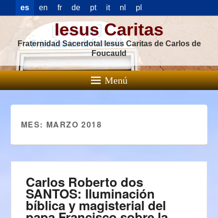
es
en
fr
de
pt
it
nl
pl
Iesus Caritas
Fraternidad Sacerdotal Iesus Caritas de Carlos de
Foucauld
Menú
MES:
MARZO 2018
Carlos Roberto dos
SANTOS: Iluminación
bíblica y magisterial del
papa Francisco sobre la