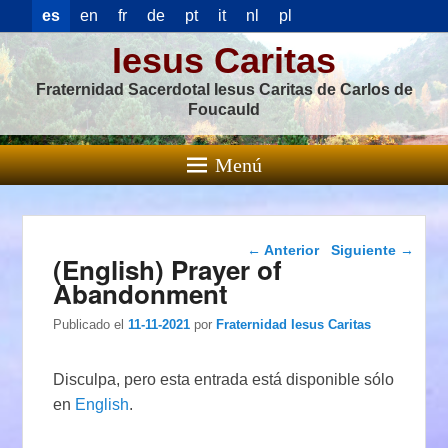
es
en
fr
de
pt
it
nl
pl
Iesus Caritas
Fraternidad Sacerdotal Iesus Caritas de Carlos de
Foucauld
Menú
Navegación de
←
Anterior
Siguiente
→
(English) Prayer of
entradas
Abandonment
Publicado el
11-11-2021
por
Fraternidad Iesus Caritas
Disculpa, pero esta entrada está disponible sólo
en
English
.