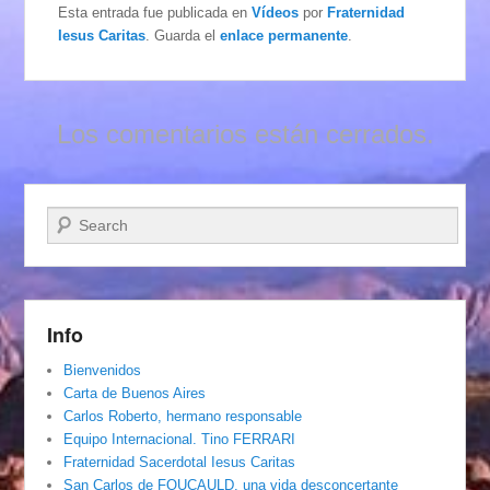
Esta entrada fue publicada en
Vídeos
por
Fraternidad
Iesus Caritas
. Guarda el
enlace permanente
.
Los comentarios están cerrados.
Buscar
Info
Bienvenidos
Carta de Buenos Aires
Carlos Roberto, hermano responsable
Equipo Internacional. Tino FERRARI
Fraternidad Sacerdotal Iesus Caritas
San Carlos de FOUCAULD, una vida desconcertante