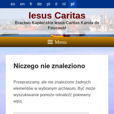
es
en
fr
de
pt
it
nl
pl
Iesus Caritas
Bractwo Kapłańskie Iesus Caritas Karola de
Foucauld
Menu
Niczego nie znaleziono
Przepraszamy, ale nie znaleziono żadnych
elementów w wybranym archiwum. Być może
wyszukiwanie pomoże odnaleźć pokrewny
wpis.