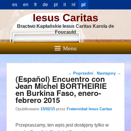
es
en
fr
de
pt
it
nl
pl
Iesus Caritas
Bractwo Kapłańskie Iesus Caritas Karola de
Foucauld
Menu
Nawigacja wpisu
←
Poprzedni
Następny
→
(Español) Encuentro con
Jean Michel BORTHEIRIE
en Burkina Faso, enero-
febrero 2015
Opublikowano
15/02/15
przez
Fraternidad Iesus Caritas
Przepraszamy, ten wpis jest dostępny tylko w