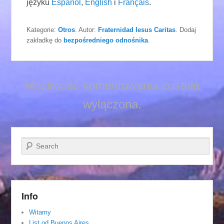
języku
Español
,
English
i
Français
.
Kategorie:
Otros
. Autor:
Fraternidad Iesus Caritas
. Dodaj
zakładkę do
bezpośredniego odnośnika
.
Możliwość komentowania została
wyłączona.
Szukaj
Info
Witamy
List od Buenos Aires