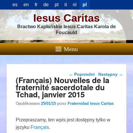
es
en
fr
de
pt
it
nl
pl
Iesus Caritas
Bractwo Kapłańskie Iesus Caritas Karola de
Foucauld
Menu
Nawigacja wpisu
←
Poprzedni
Następny
→
(Français) Nouvelles de la
fraternité sacerdotale du
Tchad, janvier 2015
Opublikowano
25/01/15
przez
Fraternidad Iesus Caritas
Przepraszamy, ten wpis jest dostępny tylko w
języku
Français
.