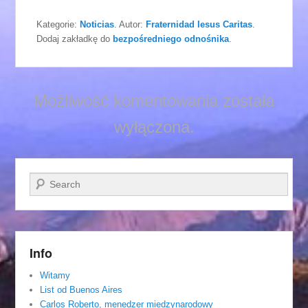
Kategorie:
Noticias
. Autor:
Fraternidad Iesus Caritas
.
Dodaj zakładkę do
bezpośredniego odnośnika
.
Możliwość komentowania została
wyłączona.
Szukaj
Info
Witamy
List od Buenos Aires
Carlos Roberto, menedzer miedzynarodowy