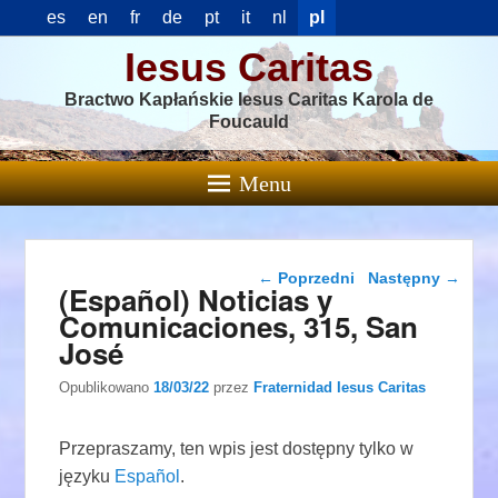
es
en
fr
de
pt
it
nl
pl
Iesus Caritas
Bractwo Kapłańskie Iesus Caritas Karola de
Foucauld
Menu
Nawigacja wpisu
←
Poprzedni
Następny
→
(Español) Noticias y
Comunicaciones, 315, San
José
Opublikowano
18/03/22
przez
Fraternidad Iesus Caritas
Przepraszamy, ten wpis jest dostępny tylko w
języku
Español
.