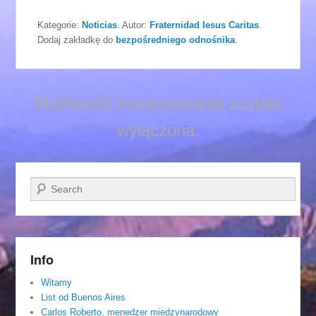
Kategorie:
Noticias
. Autor:
Fraternidad Iesus Caritas
.
Dodaj zakładkę do
bezpośredniego odnośnika
.
Możliwość komentowania została
wyłączona.
Szukaj
Info
Witamy
List od Buenos Aires
Carlos Roberto, menedzer miedzynarodowy