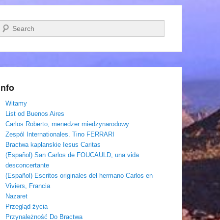
Szukaj
Info
Witamy
List od Buenos Aires
Carlos Roberto, menedzer miedzynarodowy
Zespól Internationales. Tino FERRARI
Bractwa kaplanskie Iesus Caritas
(Español) San Carlos de FOUCAULD, una vida
desconcertante
(Español) Escritos originales del hermano Carlos en
Viviers, Francia
Nazaret
Przegląd życia
Przynależność Do Bractwa