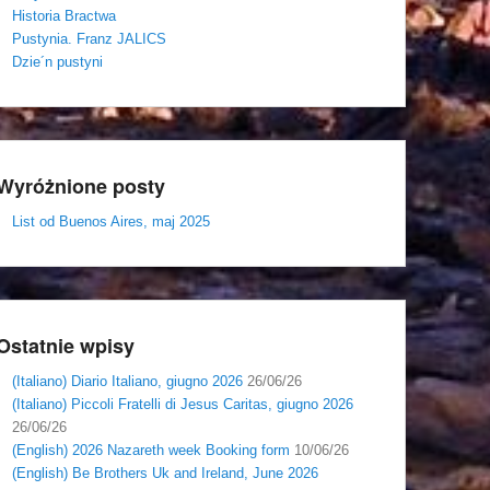
Historia Bractwa
Pustynia. Franz JALICS
Dzie´n pustyni
Wyróżnione posty
List od Buenos Aires, maj 2025
Ostatnie wpisy
(Italiano) Diario Italiano, giugno 2026
26/06/26
(Italiano) Piccoli Fratelli di Jesus Caritas, giugno 2026
26/06/26
(English) 2026 Nazareth week Booking form
10/06/26
(English) Be Brothers Uk and Ireland, June 2026