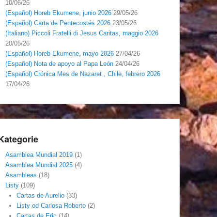
10/06/26
(Español) Horeb Ekumene, junio 2026
29/05/26
(Español) Carta de Pentecostés 2026
23/05/26
(Italiano) Piccoli Fratelli di Jesus Caritas, maggio 2026
20/05/26
(Español) Horeb Ekumene, mayo 2026
27/04/26
(Español) Nota de apoyo al Papa León
24/04/26
(Español) Crónica Mes de Nazaret , Chile, febrero 2026
17/04/26
Kategorie
Asamblea Mundial 2019
(1)
Asamblea Mundial 2025
(4)
Asambleas
(18)
Listy
(109)
Cartas de Aurelio
(33)
Listy od Carlosa Roberto
(2)
Cartas de Eric
(14)