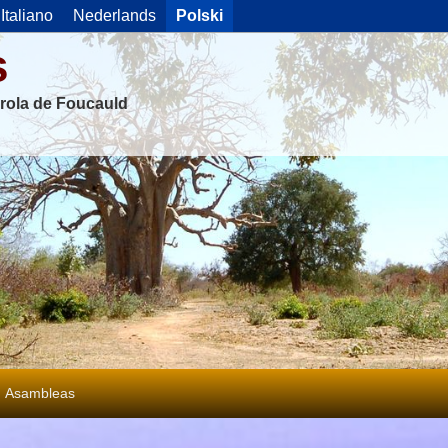
Italiano
Nederlands
Polski
s
rola de Foucauld
Asambleas