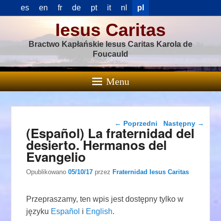
es
en
fr
de
pt
it
nl
pl
Iesus Caritas
Bractwo Kapłańskie Iesus Caritas Karola de
Foucauld
Menu
Nawigacja wpisu
←
Poprzedni
Następny
→
(Español) La fraternidad del
desierto. Hermanos del
Evangelio
Opublikowano
05/10/17
przez
Fraternidad Iesus Caritas
Przepraszamy, ten wpis jest dostępny tylko w
języku
Español
i
English
.