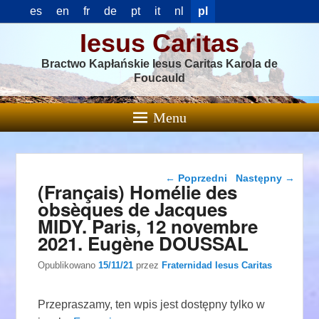
es
en
fr
de
pt
it
nl
pl
Iesus Caritas
Bractwo Kapłańskie Iesus Caritas Karola de
Foucauld
Menu
Nawigacja wpisu
←
Poprzedni
Następny
→
(Français) Homélie des
obsèques de Jacques
MIDY. Paris, 12 novembre
2021. Eugène DOUSSAL
Opublikowano
15/11/21
przez
Fraternidad Iesus Caritas
Przepraszamy, ten wpis jest dostępny tylko w