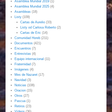
Asamblea Mundial 2019
(1)
Asamblea Mundial 2025
(4)
Asambleas
(18)
Listy
(109)
Cartas de Aurelio
(33)
Listy od Carlosa Roberto
(2)
Cartas de Eric
(14)
Comunidad Horeb
(211)
Documentos
(421)
Encuentros
(7)
Entrevistas
(4)
Equipo internacional
(11)
Fraternidad
(7)
Imágenes
(4)
Mes de Nazaret
(17)
Navidad
(3)
Noticias
(108)
Oracion
(15)
Otros
(27)
Pascua
(1)
Retiros
(23)
Vídeos
(36)