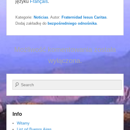
języku
Français
.
Kategorie:
Noticias
. Autor:
Fraternidad Iesus Caritas
.
Dodaj zakładkę do
bezpośredniego odnośnika
.
Możliwość komentowania została
wyłączona.
Szukaj
Info
Witamy
List od Buenos Aires