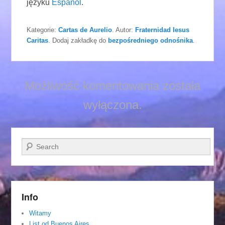
języku
Español
.
Kategorie:
Cartas de Aurelio
. Autor:
Fraternidad Iesus
Caritas
. Dodaj zakładkę do
bezpośredniego odnośnika
.
Możliwość komentowania została
wyłączona.
Szukaj
Info
Witamy
List od Buenos Aires