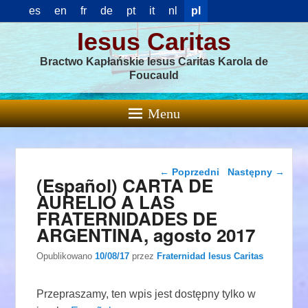
es
en
fr
de
pt
it
nl
pl
Iesus Caritas
Bractwo Kapłańskie Iesus Caritas Karola de
Foucauld
Menu
Nawigacja wpisu
←
Poprzedni
Następny
→
(Español) CARTA DE
AURELIO A LAS
FRATERNIDADES DE
ARGENTINA, agosto 2017
Opublikowano
10/08/17
przez
Fraternidad Iesus Caritas
Przepraszamy, ten wpis jest dostępny tylko w