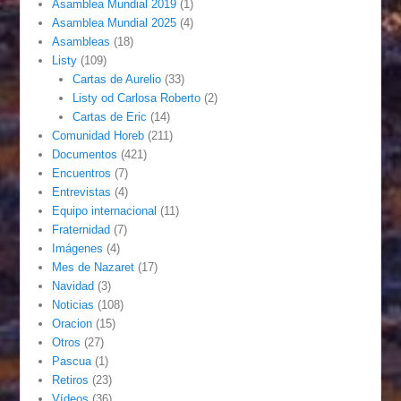
Asamblea Mundial 2019
(1)
Asamblea Mundial 2025
(4)
Asambleas
(18)
Listy
(109)
Cartas de Aurelio
(33)
Listy od Carlosa Roberto
(2)
Cartas de Eric
(14)
Comunidad Horeb
(211)
Documentos
(421)
Encuentros
(7)
Entrevistas
(4)
Equipo internacional
(11)
Fraternidad
(7)
Imágenes
(4)
Mes de Nazaret
(17)
Navidad
(3)
Noticias
(108)
Oracion
(15)
Otros
(27)
Pascua
(1)
Retiros
(23)
Vídeos
(36)