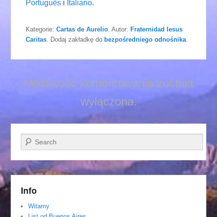
Português
i
Italiano
.
Kategorie:
Cartas de Aurelio
. Autor:
Fraternidad Iesus
Caritas
. Dodaj zakładkę do
bezpośredniego odnośnika
.
Możliwość komentowania została
wyłączona.
Szukaj
Info
Witamy
List od Buenos Aires