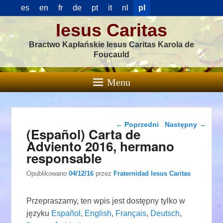
es
en
fr
de
pt
it
nl
pl
Iesus Caritas
Bractwo Kapłańskie Iesus Caritas Karola de
Foucauld
Menu
Nawigacja wpisu
←
Poprzedni
Następny
→
(Español) Carta de
Adviento 2016, hermano
responsable
Opublikowano
04/12/16
przez
Fraternidad Iesus Caritas
Przepraszamy, ten wpis jest dostępny tylko w
języku
Español
,
English
,
Français
,
Deutsch
,