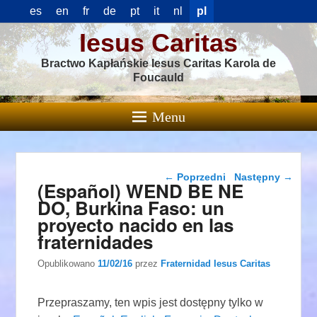
es
en
fr
de
pt
it
nl
pl
Iesus Caritas
Bractwo Kapłańskie Iesus Caritas Karola de
Foucauld
Menu
Nawigacja wpisu
←
Poprzedni
Następny
→
(Español) WEND BE NE
DO, Burkina Faso: un
proyecto nacido en las
fraternidades
Opublikowano
11/02/16
przez
Fraternidad Iesus Caritas
Przepraszamy, ten wpis jest dostępny tylko w