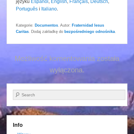
języku
Español
,
English
,
Français
,
Deutsch
,
Português
i
Italiano
.
Kategorie:
Documentos
. Autor:
Fraternidad Iesus
Caritas
. Dodaj zakładkę do
bezpośredniego odnośnika
.
Możliwość komentowania została
wyłączona.
Szukaj
Info