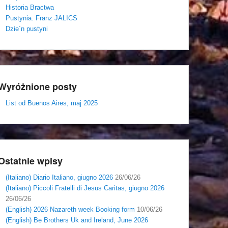
Historia Bractwa
Pustynia. Franz JALICS
Dzie´n pustyni
Wyróżnione posty
List od Buenos Aires, maj 2025
Ostatnie wpisy
(Italiano) Diario Italiano, giugno 2026
26/06/26
(Italiano) Piccoli Fratelli di Jesus Caritas, giugno 2026
26/06/26
(English) 2026 Nazareth week Booking form
10/06/26
(English) Be Brothers Uk and Ireland, June 2026