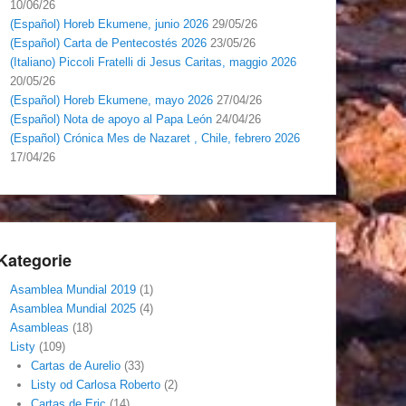
10/06/26
(Español) Horeb Ekumene, junio 2026
29/05/26
(Español) Carta de Pentecostés 2026
23/05/26
(Italiano) Piccoli Fratelli di Jesus Caritas, maggio 2026
20/05/26
(Español) Horeb Ekumene, mayo 2026
27/04/26
(Español) Nota de apoyo al Papa León
24/04/26
(Español) Crónica Mes de Nazaret , Chile, febrero 2026
17/04/26
Kategorie
Asamblea Mundial 2019
(1)
Asamblea Mundial 2025
(4)
Asambleas
(18)
Listy
(109)
Cartas de Aurelio
(33)
Listy od Carlosa Roberto
(2)
Cartas de Eric
(14)