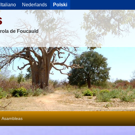
Italiano
Nederlands
Polski
s
rola de Foucauld
Asambleas