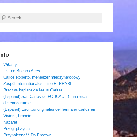
Szukaj
Info
Witamy
List od Buenos Aires
Carlos Roberto, menedzer miedzynarodowy
Zespól Internationales. Tino FERRARI
Bractwa kaplanskie Iesus Caritas
(Español) San Carlos de FOUCAULD, una vida
desconcertante
(Español) Escritos originales del hermano Carlos en
Viviers, Francia
Nazaret
Przegląd życia
Przynależność Do Bractwa