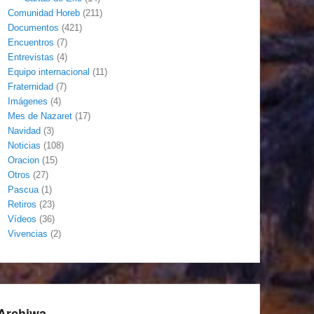
Comunidad Horeb
(211)
Documentos
(421)
Encuentros
(7)
Entrevistas
(4)
Equipo internacional
(11)
Fraternidad
(7)
Imágenes
(4)
Mes de Nazaret
(17)
Navidad
(3)
Noticias
(108)
Oracion
(15)
Otros
(27)
Pascua
(1)
Retiros
(23)
Vídeos
(36)
Vivencias
(2)
Archiwa