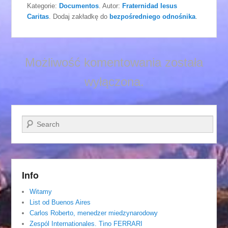
Kategorie:
Documentos
. Autor:
Fraternidad Iesus
Caritas
. Dodaj zakładkę do
bezpośredniego odnośnika
.
Możliwość komentowania została
wyłączona.
Szukaj
Info
Witamy
List od Buenos Aires
Carlos Roberto, menedzer miedzynarodowy
Zespól Internationales. Tino FERRARI