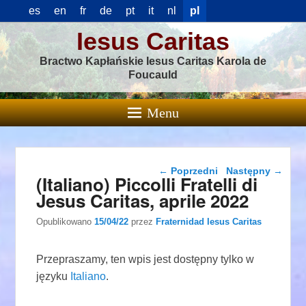
es
en
fr
de
pt
it
nl
pl
Iesus Caritas
Bractwo Kapłańskie Iesus Caritas Karola de
Foucauld
Menu
Nawigacja wpisu
←
Poprzedni
Następny
→
(Italiano) Piccolli Fratelli di
Jesus Caritas, aprile 2022
Opublikowano
15/04/22
przez
Fraternidad Iesus Caritas
Przepraszamy, ten wpis jest dostępny tylko w
języku
Italiano
.