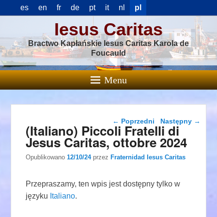
es
en
fr
de
pt
it
nl
pl
Iesus Caritas
Bractwo Kapłańskie Iesus Caritas Karola de
Foucauld
Menu
Nawigacja wpisu
←
Poprzedni
Następny
→
(Italiano) Piccoli Fratelli di
Jesus Caritas, ottobre 2024
Opublikowano
12/10/24
przez
Fraternidad Iesus Caritas
Przepraszamy, ten wpis jest dostępny tylko w
języku
Italiano
.