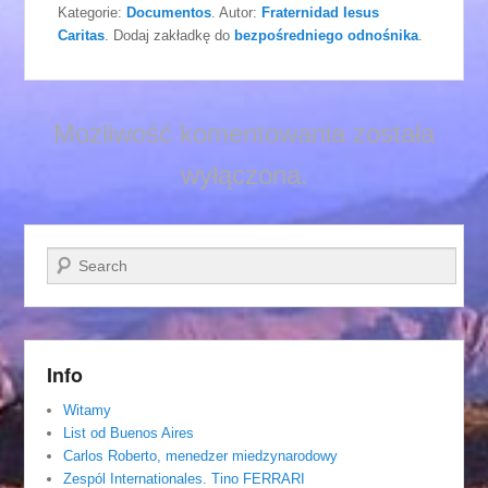
Kategorie:
Documentos
. Autor:
Fraternidad Iesus
Caritas
. Dodaj zakładkę do
bezpośredniego odnośnika
.
Możliwość komentowania została
wyłączona.
Szukaj
Info
Witamy
List od Buenos Aires
Carlos Roberto, menedzer miedzynarodowy
Zespól Internationales. Tino FERRARI