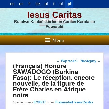
es
en
fr
de
pt
it
nl
pl
Iesus Caritas
Bractwo Kapłańskie Iesus Caritas Karola de
Foucauld
Menu
Nawigacja wpisu
←
Poprzedni
Następny
→
(Français) Honoré
SAWADOGO (Burkina
Faso): Le réception, encore
nouvelle, de la figure de
Frère Charles en Afrique
noire
Opublikowano
07/05/17
przez
Fraternidad Iesus Caritas