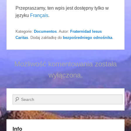
Przepraszamy, ten wpis jest dostępny tylko w
języku
Français
.
Kategorie:
Documentos
. Autor:
Fraternidad Iesus
Caritas
. Dodaj zakładkę do
bezpośredniego odnośnika
.
Możliwość komentowania została
wyłączona.
Szukaj
Info