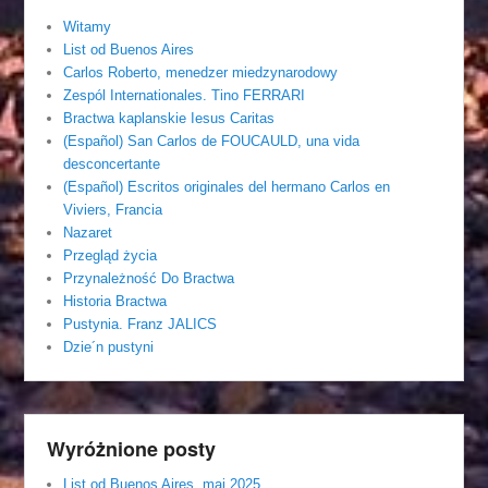
Witamy
List od Buenos Aires
Carlos Roberto, menedzer miedzynarodowy
Zespól Internationales. Tino FERRARI
Bractwa kaplanskie Iesus Caritas
(Español) San Carlos de FOUCAULD, una vida
desconcertante
(Español) Escritos originales del hermano Carlos en
Viviers, Francia
Nazaret
Przegląd życia
Przynależność Do Bractwa
Historia Bractwa
Pustynia. Franz JALICS
Dzie´n pustyni
Wyróżnione posty
List od Buenos Aires, maj 2025