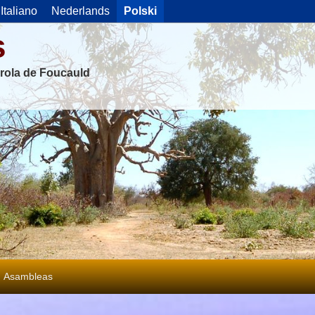
Italiano
Nederlands
Polski
s
rola de Foucauld
Asambleas