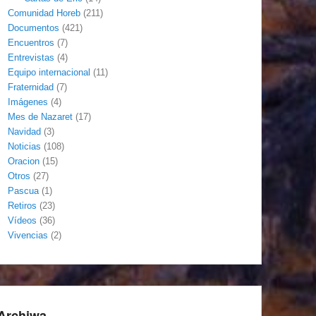
Comunidad Horeb
(211)
Documentos
(421)
Encuentros
(7)
Entrevistas
(4)
Equipo internacional
(11)
Fraternidad
(7)
Imágenes
(4)
Mes de Nazaret
(17)
Navidad
(3)
Noticias
(108)
Oracion
(15)
Otros
(27)
Pascua
(1)
Retiros
(23)
Vídeos
(36)
Vivencias
(2)
Archiwa