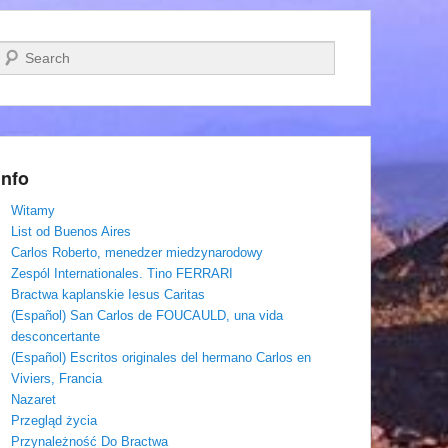
Szukaj
Info
Witamy
List od Buenos Aires
Carlos Roberto, menedzer miedzynarodowy
Zespól Internationales. Tino FERRARI
Bractwa kaplanskie Iesus Caritas
(Español) San Carlos de FOUCAULD, una vida
desconcertante
(Español) Escritos originales del hermano Carlos en
Viviers, Francia
Nazaret
Przegląd życia
Przynależność Do Bractwa