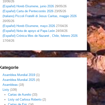
10/06/26
(Español) Horeb Ekumene, junio 2026
29/05/26
(Español) Carta de Pentecostés 2026
23/05/26
(Italiano) Piccoli Fratelli di Jesus Caritas, maggio 2026
20/05/26
(Español) Horeb Ekumene, mayo 2026
27/04/26
(Español) Nota de apoyo al Papa León
24/04/26
(Español) Crónica Mes de Nazaret , Chile, febrero 2026
17/04/26
Kategorie
Asamblea Mundial 2019
(1)
Asamblea Mundial 2025
(4)
Asambleas
(18)
Listy
(109)
Cartas de Aurelio
(33)
Listy od Carlosa Roberto
(2)
Cartas de Eric
(14)