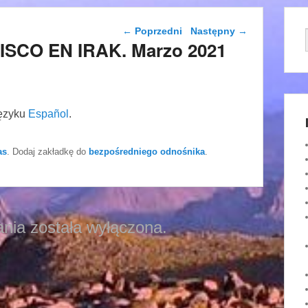
Nawigacja wpisu
←
Poprzedni
Następny
→
ISCO EN IRAK. Marzo 2021
języku
Español
.
as
. Dodaj zakładkę do
bezpośredniego odnośnika
.
nia została wyłączona.