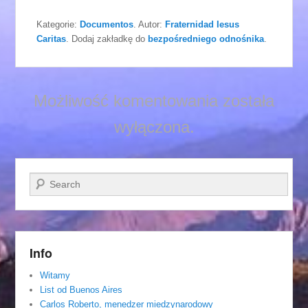
Kategorie:
Documentos
. Autor:
Fraternidad Iesus
Caritas
. Dodaj zakładkę do
bezpośredniego odnośnika
.
Możliwość komentowania została
wyłączona.
Szukaj
Info
Witamy
List od Buenos Aires
Carlos Roberto, menedzer miedzynarodowy