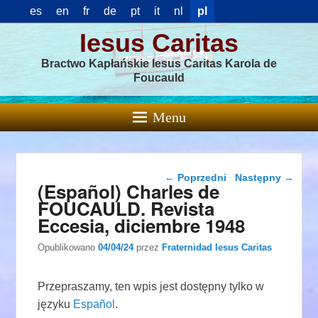
es
en
fr
de
pt
it
nl
pl
Iesus Caritas
Bractwo Kapłańskie Iesus Caritas Karola de
Foucauld
Menu
Nawigacja wpisu
←
Poprzedni
Następny
→
(Español) Charles de
FOUCAULD. Revista
Eccesia, diciembre 1948
Opublikowano
04/04/24
przez
Fraternidad Iesus Caritas
Przepraszamy, ten wpis jest dostępny tylko w
języku
Español
.