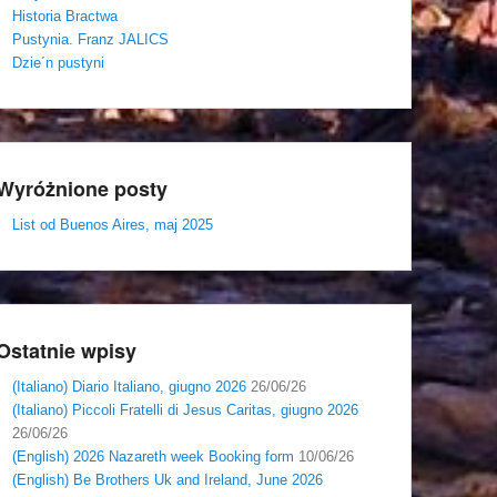
Historia Bractwa
Pustynia. Franz JALICS
Dzie´n pustyni
Wyróżnione posty
List od Buenos Aires, maj 2025
Ostatnie wpisy
(Italiano) Diario Italiano, giugno 2026
26/06/26
(Italiano) Piccoli Fratelli di Jesus Caritas, giugno 2026
26/06/26
(English) 2026 Nazareth week Booking form
10/06/26
(English) Be Brothers Uk and Ireland, June 2026