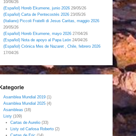
10/06/26
(Español) Horeb Ekumene, junio 2026
29/05/26
(Español) Carta de Pentecostés 2026
23/05/26
(Italiano) Piccoli Fratelli di Jesus Caritas, maggio 2026
20/05/26
(Español) Horeb Ekumene, mayo 2026
27/04/26
(Español) Nota de apoyo al Papa León
24/04/26
(Español) Crónica Mes de Nazaret , Chile, febrero 2026
17/04/26
Kategorie
Asamblea Mundial 2019
(1)
Asamblea Mundial 2025
(4)
Asambleas
(18)
Listy
(109)
Cartas de Aurelio
(33)
Listy od Carlosa Roberto
(2)
Cartas de Eric
(14)