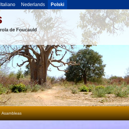
Italiano
Nederlands
Polski
s
rola de Foucauld
Asambleas