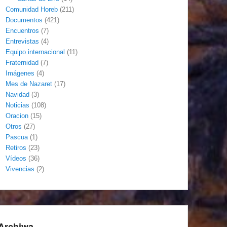
Comunidad Horeb
(211)
Documentos
(421)
Encuentros
(7)
Entrevistas
(4)
Equipo internacional
(11)
Fraternidad
(7)
Imágenes
(4)
Mes de Nazaret
(17)
Navidad
(3)
Noticias
(108)
Oracion
(15)
Otros
(27)
Pascua
(1)
Retiros
(23)
Vídeos
(36)
Vivencias
(2)
Archiwa