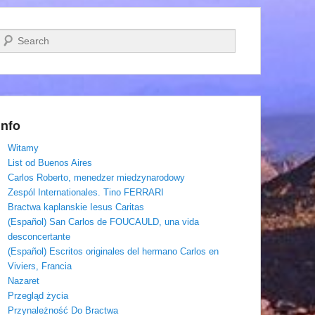
Szukaj
Info
Witamy
List od Buenos Aires
Carlos Roberto, menedzer miedzynarodowy
Zespól Internationales. Tino FERRARI
Bractwa kaplanskie Iesus Caritas
(Español) San Carlos de FOUCAULD, una vida
desconcertante
(Español) Escritos originales del hermano Carlos en
Viviers, Francia
Nazaret
Przegląd życia
Przynależność Do Bractwa