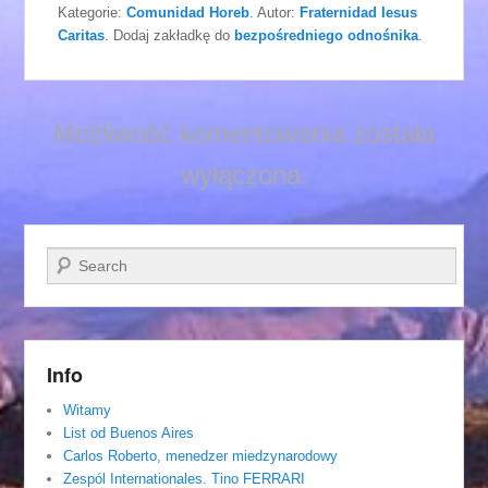
Kategorie:
Comunidad Horeb
. Autor:
Fraternidad Iesus
Caritas
. Dodaj zakładkę do
bezpośredniego odnośnika
.
Możliwość komentowania została
wyłączona.
Szukaj
Info
Witamy
List od Buenos Aires
Carlos Roberto, menedzer miedzynarodowy
Zespól Internationales. Tino FERRARI