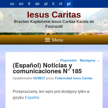
es
en
fr
de
pt
it
nl
pl
Iesus Caritas
Bractwo Kapłańskie Iesus Caritas Karola de
Foucauld
Menu
Nawigacja wpisu
←
Poprzedni
Następny
→
(Español) Noticias y
comunicaciones N° 185
Opublikowano
01/08/17
przez
Fraternidad Iesus Caritas
Przepraszamy, ten wpis jest dostępny tylko w
języku
Español
.