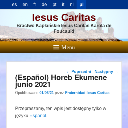
es
en
fr
de
pt
it
nl
pl
Iesus Caritas
Bractwo Kapłańskie Iesus Caritas Karola de
Foucauld
Menu
Nawigacja wpisu
←
Poprzedni
Następny
→
(Español) Horeb Ekumene
junio 2021
Opublikowano
01/06/21
przez
Fraternidad Iesus Caritas
Przepraszamy, ten wpis jest dostępny tylko w
języku
Español
.