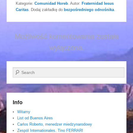
Kategorie:
Comunidad Horeb
. Autor:
Fraternidad Iesus
Caritas
. Dodaj zakładkę do
bezpośredniego odnośnika
.
Możliwość komentowania została
wyłączona.
Szukaj
Info
Witamy
List od Buenos Aires
Carlos Roberto, menedzer miedzynarodowy
Zespól Internationales. Tino FERRARI