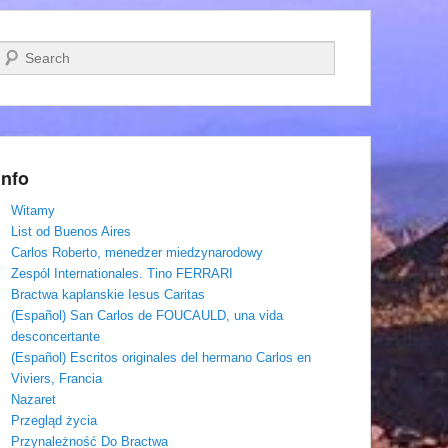
Szukaj
Info
Witamy
List od Buenos Aires
Carlos Roberto, menedzer miedzynarodowy
Zespól Internationales. Tino FERRARI
Bractwa kaplanskie Iesus Caritas
(Español) San Carlos de FOUCAULD, una vida
desconcertante
(Español) Escritos originales del hermano Carlos en
Viviers, Francia
Nazaret
Przegląd życia
Przynależność Do Bractwa