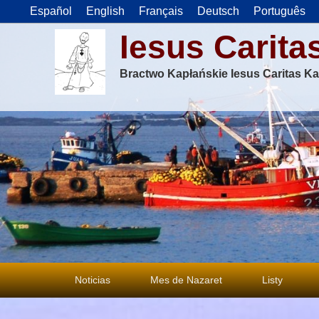
Español
English
Français
Deutsch
Português
Iesus Carita
Bractwo Kapłańskie Iesus Caritas Ka
Menu
Noticias
Mes de Nazaret
Listy
główne