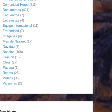
Comunidad Horeb
(211)
Documentos
(421)
Encuentros
(7)
Entrevistas
(4)
Equipo internacional
(11)
Fraternidad
(7)
Imágenes
(4)
Mes de Nazaret
(17)
Navidad
(3)
Noticias
(108)
Oracion
(15)
Otros
(27)
Pascua
(1)
Retiros
(23)
Vídeos
(36)
Vivencias
(2)
Archiwa