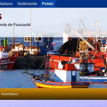
Italiano
Nederlands
Polski
s
rola de Foucauld
Asambleas