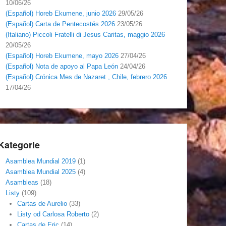
10/06/26
(Español) Horeb Ekumene, junio 2026
29/05/26
(Español) Carta de Pentecostés 2026
23/05/26
(Italiano) Piccoli Fratelli di Jesus Caritas, maggio 2026
20/05/26
(Español) Horeb Ekumene, mayo 2026
27/04/26
(Español) Nota de apoyo al Papa León
24/04/26
(Español) Crónica Mes de Nazaret , Chile, febrero 2026
17/04/26
Kategorie
Asamblea Mundial 2019
(1)
Asamblea Mundial 2025
(4)
Asambleas
(18)
Listy
(109)
Cartas de Aurelio
(33)
Listy od Carlosa Roberto
(2)
Cartas de Eric
(14)