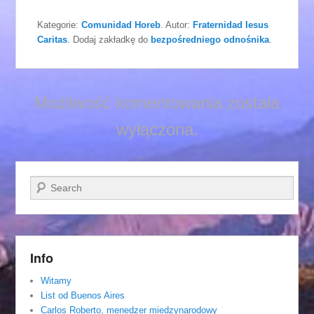
Kategorie:
Comunidad Horeb
. Autor:
Fraternidad Iesus
Caritas
. Dodaj zakładkę do
bezpośredniego odnośnika
.
Możliwość komentowania została
wyłączona.
Szukaj
Info
Witamy
List od Buenos Aires
Carlos Roberto, menedzer miedzynarodowy