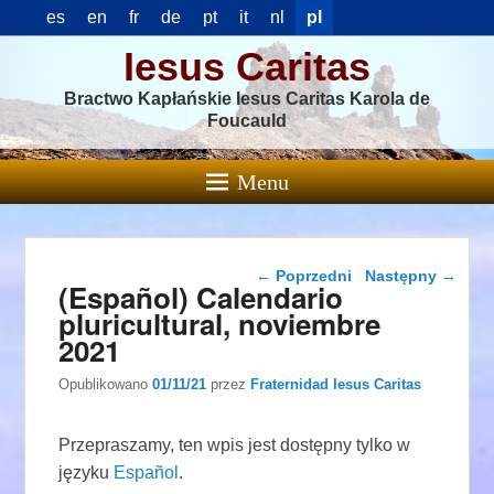
es
en
fr
de
pt
it
nl
pl
Iesus Caritas
Bractwo Kapłańskie Iesus Caritas Karola de
Foucauld
Menu
Nawigacja wpisu
←
Poprzedni
Następny
→
(Español) Calendario
pluricultural, noviembre
2021
Opublikowano
01/11/21
przez
Fraternidad Iesus Caritas
Przepraszamy, ten wpis jest dostępny tylko w
języku
Español
.