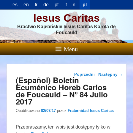
es
en
fr
de
pt
it
nl
pl
Iesus Caritas
Bractwo Kapłańskie Iesus Caritas Karola de
Foucauld
Menu
Nawigacja wpisu
←
Poprzedni
Następny
→
(Español) Boletín
Ecuménico Horeb Carlos
de Foucauld – Nº 84 Julio
2017
Opublikowano
02/07/17
przez
Fraternidad Iesus Caritas
Przepraszamy, ten wpis jest dostępny tylko w