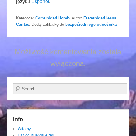
języku
Español
.
Kategorie:
Comunidad Horeb
. Autor:
Fraternidad Iesus
Caritas
. Dodaj zakładkę do
bezpośredniego odnośnika
.
Możliwość komentowania została
wyłączona.
Szukaj
Info
Witamy
List od Buenos Aires