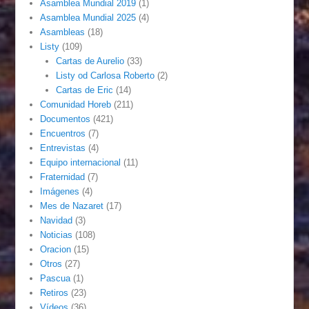
Asamblea Mundial 2019
(1)
Asamblea Mundial 2025
(4)
Asambleas
(18)
Listy
(109)
Cartas de Aurelio
(33)
Listy od Carlosa Roberto
(2)
Cartas de Eric
(14)
Comunidad Horeb
(211)
Documentos
(421)
Encuentros
(7)
Entrevistas
(4)
Equipo internacional
(11)
Fraternidad
(7)
Imágenes
(4)
Mes de Nazaret
(17)
Navidad
(3)
Noticias
(108)
Oracion
(15)
Otros
(27)
Pascua
(1)
Retiros
(23)
Vídeos
(36)