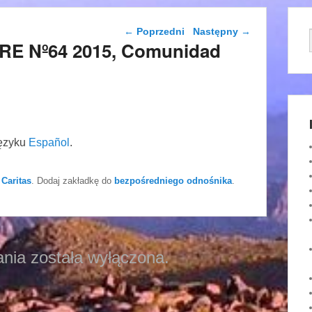
Nawigacja wpisu
←
Poprzedni
Następny
→
BRE Nº64 2015, Comunidad
języku
Español
.
 Caritas
. Dodaj zakładkę do
bezpośredniego odnośnika
.
nia została wyłączona.