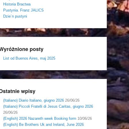
Historia Bractwa
Pustynia. Franz JALICS
Dzie´n pustyni
Wyróżnione posty
List od Buenos Aires, maj 2025
Ostatnie wpisy
(Italiano) Diario Italiano, giugno 2026
26/06/26
(Italiano) Piccoli Fratelli di Jesus Caritas, giugno 2026
26/06/26
(English) 2026 Nazareth week Booking form
10/06/26
(English) Be Brothers Uk and Ireland, June 2026