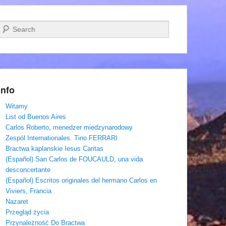
Szukaj
Info
Witamy
List od Buenos Aires
Carlos Roberto, menedzer miedzynarodowy
Zespól Internationales. Tino FERRARI
Bractwa kaplanskie Iesus Caritas
(Español) San Carlos de FOUCAULD, una vida
desconcertante
(Español) Escritos originales del hermano Carlos en
Viviers, Francia
Nazaret
Przegląd życia
Przynależność Do Bractwa