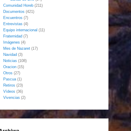
Comunidad Horeb
(211)
Documentos
(421)
Encuentros
(7)
Entrevistas
(4)
Equipo internacional
(11)
Fraternidad
(7)
Imágenes
(4)
Mes de Nazaret
(17)
Navidad
(3)
Noticias
(108)
Oracion
(15)
Otros
(27)
Pascua
(1)
Retiros
(23)
Vídeos
(36)
Vivencias
(2)
Archiwa