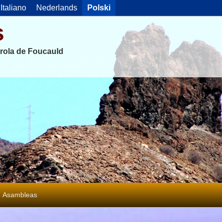
Italiano
Nederlands
Polski
s
rola de Foucauld
Asambleas