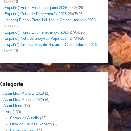
10/06/26
(Español) Horeb Ekumene, junio 2026
29/05/26
(Español) Carta de Pentecostés 2026
23/05/26
(Italiano) Piccoli Fratelli di Jesus Caritas, maggio 2026
20/05/26
(Español) Horeb Ekumene, mayo 2026
27/04/26
(Español) Nota de apoyo al Papa León
24/04/26
(Español) Crónica Mes de Nazaret , Chile, febrero 2026
17/04/26
Kategorie
Asamblea Mundial 2019
(1)
Asamblea Mundial 2025
(4)
Asambleas
(18)
Listy
(109)
Cartas de Aurelio
(33)
Listy od Carlosa Roberto
(2)
Cartas de Eric
(14)