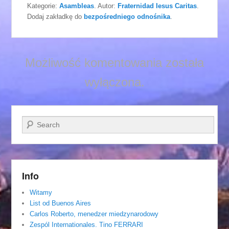
Kategorie:
Asambleas
. Autor:
Fraternidad Iesus Caritas
.
Dodaj zakładkę do
bezpośredniego odnośnika
.
Możliwość komentowania została
wyłączona.
Szukaj
Info
Witamy
List od Buenos Aires
Carlos Roberto, menedzer miedzynarodowy
Zespól Internationales. Tino FERRARI