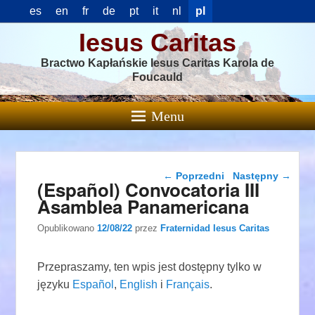
es
en
fr
de
pt
it
nl
pl
Iesus Caritas
Bractwo Kapłańskie Iesus Caritas Karola de
Foucauld
Menu
Nawigacja wpisu
←
Poprzedni
Następny
→
(Español) Convocatoria III
Asamblea Panamericana
Opublikowano
12/08/22
przez
Fraternidad Iesus Caritas
Przepraszamy, ten wpis jest dostępny tylko w
języku
Español
,
English
i
Français
.