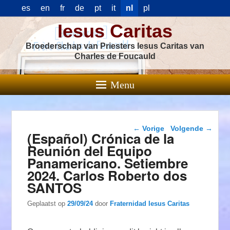
es
en
fr
de
pt
it
nl
pl
Iesus Caritas
Broederschap van Priesters Iesus Caritas van
Charles de Foucauld
Menu
Berichtnavigatie
←
Vorige
Volgende
→
(Español) Crónica de la
Reunión del Equipo
Panamericano. Setiembre
2024. Carlos Roberto dos
SANTOS
Geplaatst op
29/09/24
door
Fraternidad Iesus Caritas