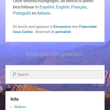
Onze verontschuldigingen, dit bericht is alleen
beschikbaar in
Español
,
English
,
Français
,
Português
en
Italiano
.
Dit bericht werd geplaatst in
Encuentros
door
Fraternidad
Iesus Caritas
. Bookmark de
permalink
.
Reacties zijn gesloten.
Zoeken
Info
Welkom