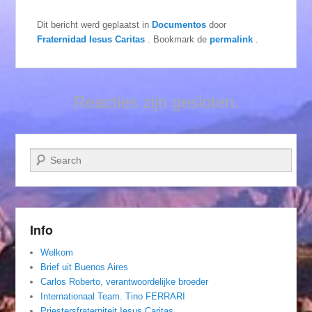
Dit bericht werd geplaatst in
Documentos
door
Fraternidad Iesus Caritas
. Bookmark de
permalink
.
Reacties zijn gesloten.
Zoeken
Info
Welkom
Brief uit Buenos Aires
Carlos Roberto, verantwoordelijke broeder
Internationaal Team. Tino FERRARI
Priestersfraterniteit Iesus Caritas