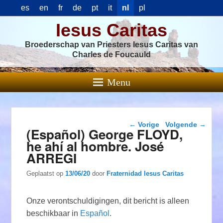
es
en
fr
de
pt
it
nl
pl
Iesus Caritas
Broederschap van Priesters Iesus Caritas van
Charles de Foucauld
Menu
Berichtnavigatie
←
Vorige
Volgende
→
(Español) George FLOYD,
he ahí al hombre. José
ARREGI
Geplaatst op
13/06/20
door
Fraternidad Iesus Caritas
Onze verontschuldigingen, dit bericht is alleen
beschikbaar in
Español
.