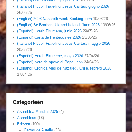
(Italiano) Diario Italiano, giugno 2026
26/06/26
(Italiano) Piccoli Fratelli di Jesus Caritas, giugno 2026
26/06/26
(English) 2026 Nazareth week Booking form
10/06/26
(English) Be Brothers Uk and Ireland, June 2026
10/06/26
(Español) Horeb Ekumene, junio 2026
29/05/26
(Español) Carta de Pentecostés 2026
23/05/26
(Italiano) Piccoli Fratelli di Jesus Caritas, maggio 2026
20/05/26
(Español) Horeb Ekumene, mayo 2026
27/04/26
(Español) Nota de apoyo al Papa León
24/04/26
(Español) Crónica Mes de Nazaret , Chile, febrero 2026
17/04/26
Categorieën
Asamblea Mundial 2025
(4)
Asambleas
(18)
Brieven
(109)
Cartas de Aurelio
(33)