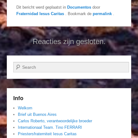
Dit bericht werd geplaatst in
Documentos
door
Fraternidad Iesus Caritas
. Bookmark de
permalink
.
Reacties zijn gesloten.
Zoeken
Info
Welkom
Brief uit Buenos Aires
Carlos Roberto, verantwoordelijke broeder
Internationaal Team. Tino FERRARI
Priestersfraterniteit Iesus Caritas