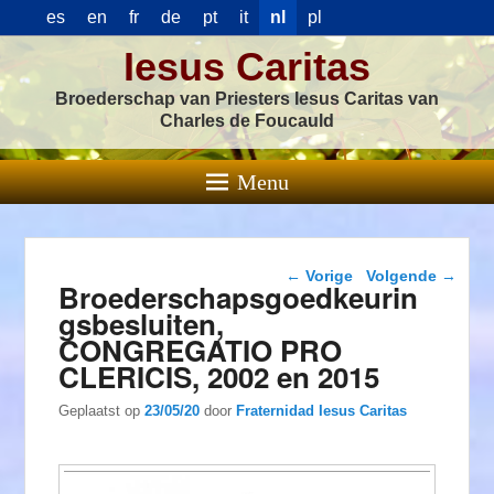
es
en
fr
de
pt
it
nl
pl
Iesus Caritas
Broederschap van Priesters Iesus Caritas van
Charles de Foucauld
Menu
Berichtnavigatie
←
Vorige
Volgende
→
Broederschapsgoedkeurin
gsbesluiten,
CONGREGATIO PRO
CLERICIS, 2002 en 2015
Geplaatst op
23/05/20
door
Fraternidad Iesus Caritas