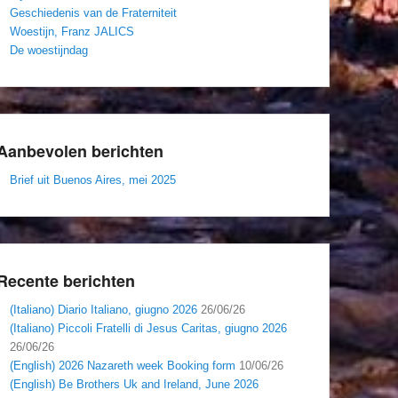
Geschiedenis van de Fraterniteit
Woestijn, Franz JALICS
De woestijndag
Aanbevolen berichten
Brief uit Buenos Aires, mei 2025
Recente berichten
(Italiano) Diario Italiano, giugno 2026
26/06/26
(Italiano) Piccoli Fratelli di Jesus Caritas, giugno 2026
26/06/26
(English) 2026 Nazareth week Booking form
10/06/26
(English) Be Brothers Uk and Ireland, June 2026