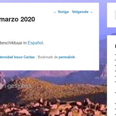
Berichtnavigatie
←
Vorige
Volgende
→
marzo 2020
n beschikbaar in
Español
.
ternidad Iesus Caritas
. Bookmark de
permalink
.
ijn gesloten.