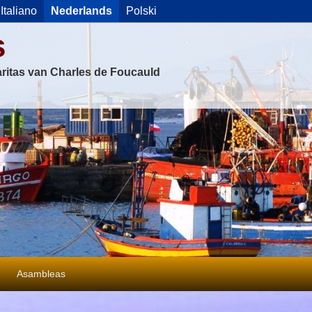
Italiano
Nederlands
Polski
s
ritas van Charles de Foucauld
Asambleas