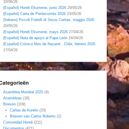
10/06/26
(Español) Horeb Ekumene, junio 2026
29/05/26
(Español) Carta de Pentecostés 2026
23/05/26
(Italiano) Piccoli Fratelli di Jesus Caritas, maggio 2026
20/05/26
(Español) Horeb Ekumene, mayo 2026
27/04/26
(Español) Nota de apoyo al Papa León
24/04/26
(Español) Crónica Mes de Nazaret , Chile, febrero 2026
17/04/26
Categorieën
Asamblea Mundial 2025
(4)
Asambleas
(18)
Brieven
(109)
Cartas de Aurelio
(33)
Brieven van Carlos Roberto
(2)
Comunidad Horeb
(211)
Documentos
(421)