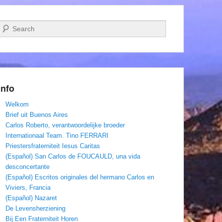
Zoeken
Info
Welkom
Brief uit Buenos Aires
Carlos Roberto, verantwoordelijke broeder
Internationaal Team. Tino FERRARI
Priestersfraterniteit Iesus Caritas
(Español) San Carlos de FOUCAULD, una vida
desconcertante
(Español) Escritos originales del hermano Carlos en
Viviers, Francia
(Español) Nazaret
De Levensherziening
Bij Een Fraterniteit Horen