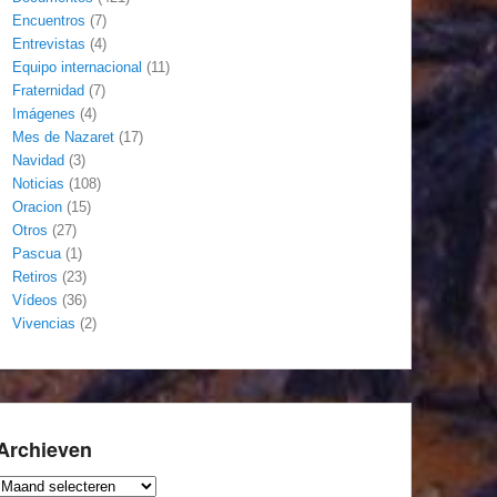
Encuentros
(7)
Entrevistas
(4)
Equipo internacional
(11)
Fraternidad
(7)
Imágenes
(4)
Mes de Nazaret
(17)
Navidad
(3)
Noticias
(108)
Oracion
(15)
Otros
(27)
Pascua
(1)
Retiros
(23)
Vídeos
(36)
Vivencias
(2)
Archieven
Archieven