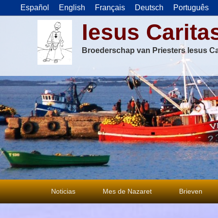
Español
English
Français
Deutsch
Português
Iesus Carita
Broederschap van Priesters Iesus Ca
Primair
Noticias
Mes de Nazaret
Brieven
menu