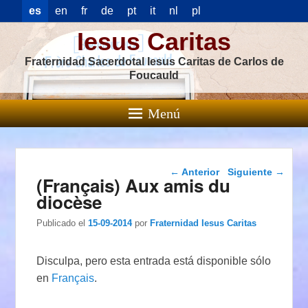
es
en
fr
de
pt
it
nl
pl
Iesus Caritas
Fraternidad Sacerdotal Iesus Caritas de Carlos de
Foucauld
Menú
Navegación de
←
Anterior
Siguiente
→
(Français) Aux amis du
entradas
diocèse
Publicado el
15-09-2014
por
Fraternidad Iesus Caritas
Disculpa, pero esta entrada está disponible sólo
en
Français
.