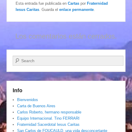
Esta entrada fue publicada en
Cartas
por
Fraternidad
Iesus Caritas
. Guarda el
enlace permanente
.
Los comentarios están cerrados.
Buscar
Info
Bienvenidos
Carta de Buenos Aires
Carlos Roberto, hermano responsable
Equipo Internacional. Tino FERRARI
Fraternidad Sacerdotal Iesus Caritas
San Carlos de FOUCAULD, una vida desconcertante