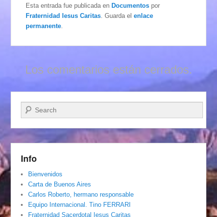
Esta entrada fue publicada en
Documentos
por
Fraternidad Iesus Caritas
. Guarda el
enlace
permanente
.
Los comentarios están cerrados.
Buscar
Info
Bienvenidos
Carta de Buenos Aires
Carlos Roberto, hermano responsable
Equipo Internacional. Tino FERRARI
Fraternidad Sacerdotal Iesus Caritas