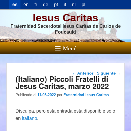
es
en
fr
de
pt
it
nl
pl
Iesus Caritas
Fraternidad Sacerdotal Iesus Caritas de Carlos de
Foucauld
Menú
Navegación de
←
Anterior
Siguiente
→
(Italiano) Piccoli Fratelli di
entradas
Jesus Caritas, marzo 2022
Publicado el
11-03-2022
por
Fraternidad Iesus Caritas
Disculpa, pero esta entrada está disponible sólo
en
Italiano
.