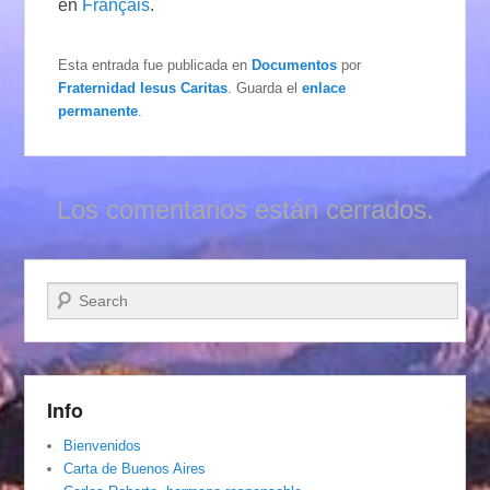
en
Français
.
Esta entrada fue publicada en
Documentos
por
Fraternidad Iesus Caritas
. Guarda el
enlace
permanente
.
Los comentarios están cerrados.
Buscar
Info
Bienvenidos
Carta de Buenos Aires