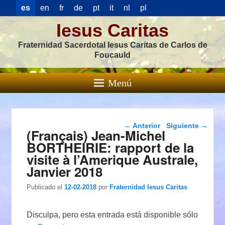
es
en
fr
de
pt
it
nl
pl
Iesus Caritas
Fraternidad Sacerdotal Iesus Caritas de Carlos de
Foucauld
Menú
Navegación de
←
Anterior
Siguiente
→
(Français) Jean-Michel
entradas
BORTHEIRIE: rapport de la
visite à l’Amerique Australe,
Janvier 2018
Publicado el
12-02-2018
por
Fraternidad Iesus Caritas
Disculpa, pero esta entrada está disponible sólo