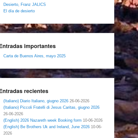
Desierto, Franz JALICS
El día de desierto
Entradas importantes
Carta de Buenos Aires, mayo 2025
Entradas recientes
(Italiano) Diario Italiano, giugno 2026
26-06-2026
(Italiano) Piccoli Fratelli di Jesus Caritas, giugno 2026
26-06-2026
(English) 2026 Nazareth week Booking form
10-06-2026
(English) Be Brothers Uk and Ireland, June 2026
10-06-
2026