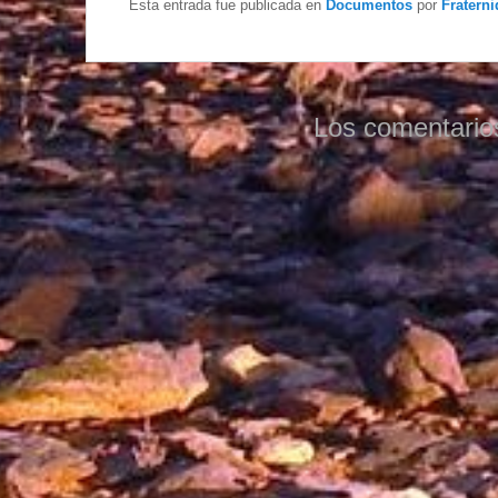
Esta entrada fue publicada en
Documentos
por
Fraterni
Los comentario