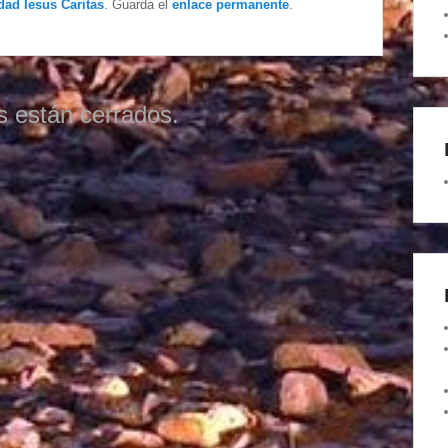
dad Iesus Caritas
. Guarda el
enlace permanente
.
s están cerrados.