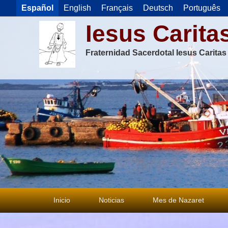
Español
English
Français
Deutsch
Português
Iesus Carita
Fraternidad Sacerdotal Iesus Carita
Menú
Inicio
Noticias
Mes de Nazaret
principal