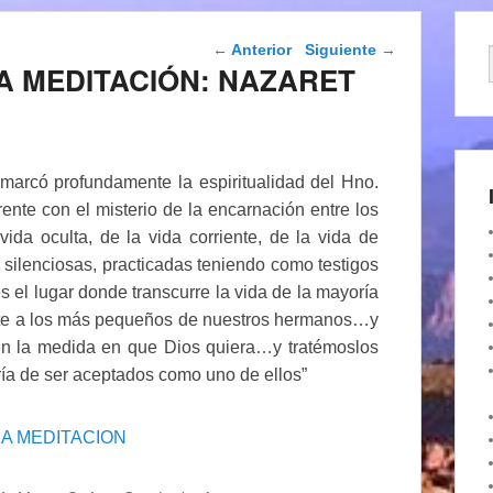
Navegación de
←
Anterior
Siguiente
→
entradas
DA MEDITACIÓN: NAZARET
 marcó profundamente la espiritualidad del Hno.
nte con el misterio de la encarnación entre los
vida oculta, de la vida corriente, de la vida de
es silenciosas, practicadas teniendo como testigos
s el lugar donde transcurre la vida de la mayoría
ente a los más pequeños de nuestros hermanos…y
en la medida en que Dios quiera…y tratémoslos
egría de ser aceptados como uno de ellos”
A MEDITACION