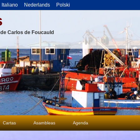
Italiano
Nederlands
Polski
s
s de Carlos de Foucauld
Cartas
Asambleas
Agenda