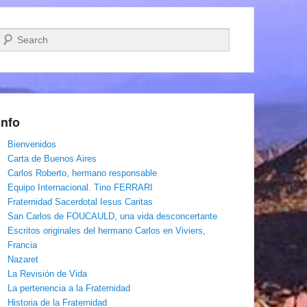
Buscar
Info
Bienvenidos
Carta de Buenos Aires
Carlos Roberto, hermano responsable
Equipo Internacional. Tino FERRARI
Fraternidad Sacerdotal Iesus Caritas
San Carlos de FOUCAULD, una vida desconcertante
Escritos originales del hermano Carlos en Viviers,
Francia
Nazaret
La Revisión de Vida
La pertenencia a la Fraternidad
Historia de la Fraternidad