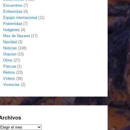
Encuentros
(7)
Entrevistas
(4)
Equipo internacional
(11)
Fraternidad
(7)
Imágenes
(4)
Mes de Nazaret
(17)
Navidad
(3)
Noticias
(108)
Oracion
(15)
Otros
(27)
Pascua
(1)
Retiros
(23)
Vídeos
(36)
Vivencias
(2)
Archivos
Archivos