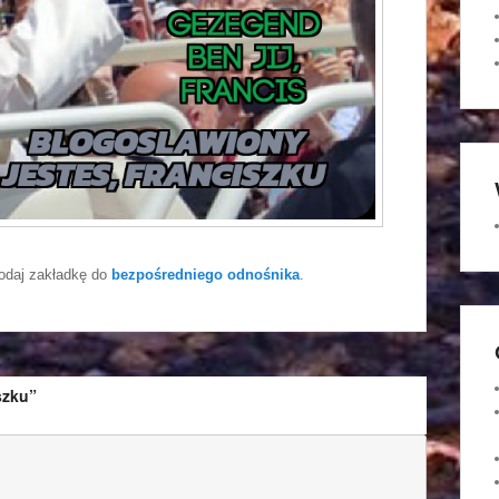
odaj zakładkę do
bezpośredniego odnośnika
.
szku”