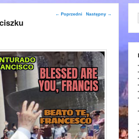
Nawigacja wpisu
←
Poprzedni
Następny
→
ciszku