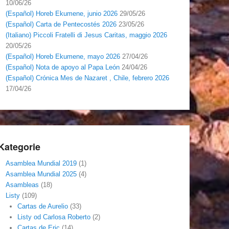
10/06/26
(Español) Horeb Ekumene, junio 2026
29/05/26
(Español) Carta de Pentecostés 2026
23/05/26
(Italiano) Piccoli Fratelli di Jesus Caritas, maggio 2026
20/05/26
(Español) Horeb Ekumene, mayo 2026
27/04/26
(Español) Nota de apoyo al Papa León
24/04/26
(Español) Crónica Mes de Nazaret , Chile, febrero 2026
17/04/26
Kategorie
Asamblea Mundial 2019
(1)
Asamblea Mundial 2025
(4)
Asambleas
(18)
Listy
(109)
Cartas de Aurelio
(33)
Listy od Carlosa Roberto
(2)
Cartas de Eric
(14)