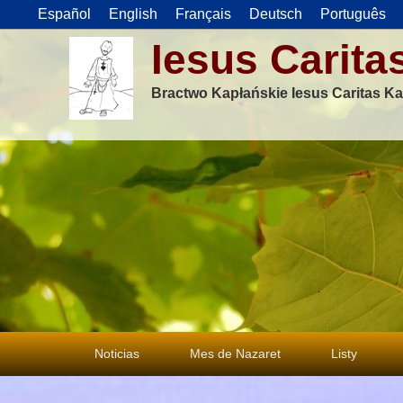
Español
English
Français
Deutsch
Português
Iesus Carita
Bractwo Kapłańskie Iesus Caritas Ka
Menu
Noticias
Mes de Nazaret
Listy
główne