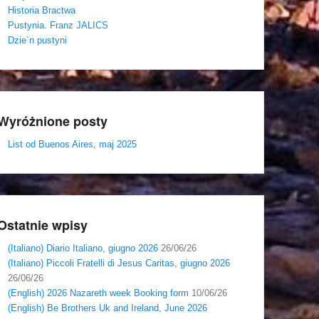
Historia Bractwa
Pustynia. Franz JALICS
Dzie´n pustyni
Wyróżnione posty
List od Buenos Aires, maj 2025
Ostatnie wpisy
(Italiano) Diario Italiano, giugno 2026
26/06/26
(Italiano) Piccoli Fratelli di Jesus Caritas, giugno 2026
26/06/26
(English) 2026 Nazareth week Booking form
10/06/26
(English) Be Brothers Uk and Ireland, June 2026