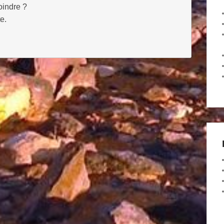
oindre ?
e.