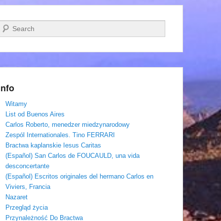
Szukaj
Info
Witamy
List od Buenos Aires
Carlos Roberto, menedzer miedzynarodowy
Zespól Internationales. Tino FERRARI
Bractwa kaplanskie Iesus Caritas
(Español) San Carlos de FOUCAULD, una vida
desconcertante
(Español) Escritos originales del hermano Carlos en
Viviers, Francia
Nazaret
Przegląd życia
Przynależność Do Bractwa