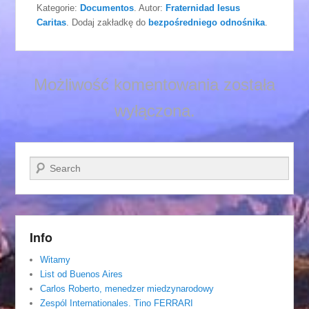
Kategorie:
Documentos
. Autor:
Fraternidad Iesus
Caritas
. Dodaj zakładkę do
bezpośredniego odnośnika
.
Możliwość komentowania została
wyłączona.
Szukaj
Info
Witamy
List od Buenos Aires
Carlos Roberto, menedzer miedzynarodowy
Zespól Internationales. Tino FERRARI