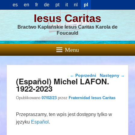
es
en
fr
de
pt
it
nl
pl
Iesus Caritas
Bractwo Kapłańskie Iesus Caritas Karola de
Foucauld
Menu
Nawigacja wpisu
←
Poprzedni
Następny
→
(Español) Michel LAFON.
1922-2023
Opublikowano
07/02/23
przez
Fraternidad Iesus Caritas
Przepraszamy, ten wpis jest dostępny tylko w
języku
Español
.