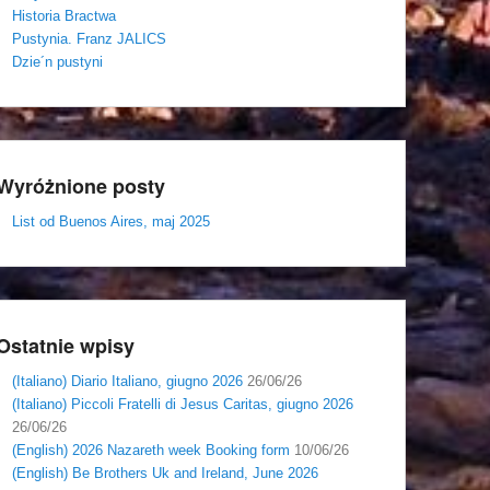
Historia Bractwa
Pustynia. Franz JALICS
Dzie´n pustyni
Wyróżnione posty
List od Buenos Aires, maj 2025
Ostatnie wpisy
(Italiano) Diario Italiano, giugno 2026
26/06/26
(Italiano) Piccoli Fratelli di Jesus Caritas, giugno 2026
26/06/26
(English) 2026 Nazareth week Booking form
10/06/26
(English) Be Brothers Uk and Ireland, June 2026