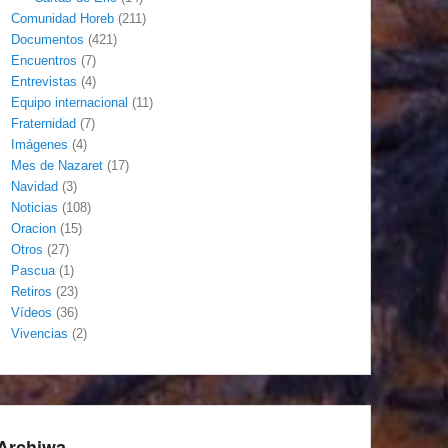
Comunidad Horeb
(211)
Documentos
(421)
Encuentros
(7)
Entrevistas
(4)
Equipo internacional
(11)
Fraternidad
(7)
Imágenes
(4)
Mes de Nazaret
(17)
Navidad
(3)
Noticias
(108)
Oracion
(15)
Otros
(27)
Pascua
(1)
Retiros
(23)
Vídeos
(36)
Vivencias
(2)
Archiwa