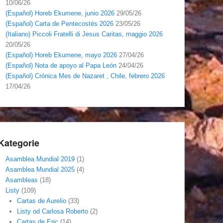
10/06/26
(Español) Horeb Ekumene, junio 2026
29/05/26
(Español) Carta de Pentecostés 2026
23/05/26
(Italiano) Piccoli Fratelli di Jesus Caritas, maggio 2026
20/05/26
(Español) Horeb Ekumene, mayo 2026
27/04/26
(Español) Nota de apoyo al Papa León
24/04/26
(Español) Crónica Mes de Nazaret , Chile, febrero 2026
17/04/26
Kategorie
Asamblea Mundial 2019
(1)
Asamblea Mundial 2025
(4)
Asambleas
(18)
Listy
(109)
Cartas de Aurelio
(33)
Listy od Carlosa Roberto
(2)
Cartas de Eric
(14)