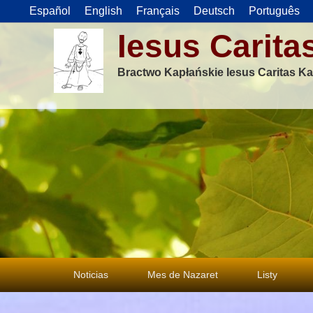
Español
English
Français
Deutsch
Português
Iesus Carita
Bractwo Kapłańskie Iesus Caritas Ka
Menu
Noticias
Mes de Nazaret
Listy
główne