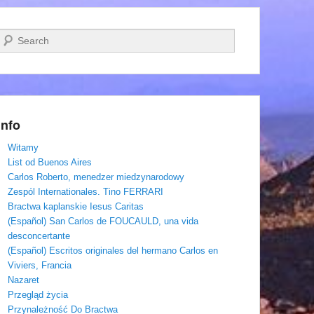
Szukaj
Info
Witamy
List od Buenos Aires
Carlos Roberto, menedzer miedzynarodowy
Zespól Internationales. Tino FERRARI
Bractwa kaplanskie Iesus Caritas
(Español) San Carlos de FOUCAULD, una vida
desconcertante
(Español) Escritos originales del hermano Carlos en
Viviers, Francia
Nazaret
Przegląd życia
Przynależność Do Bractwa