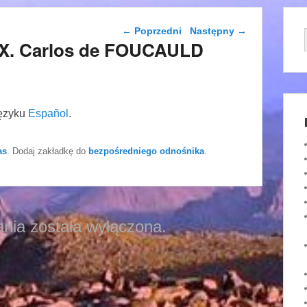
Nawigacja wpisu
←
Poprzedni
Następny
→
SIX. Carlos de FOUCAULD
języku
Español
.
as
. Dodaj zakładkę do
bezpośredniego odnośnika
.
nia została wyłączona.