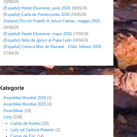
10/06/26
(Español) Horeb Ekumene, junio 2026
29/05/26
(Español) Carta de Pentecostés 2026
23/05/26
(Italiano) Piccoli Fratelli di Jesus Caritas, maggio 2026
20/05/26
(Español) Horeb Ekumene, mayo 2026
27/04/26
(Español) Nota de apoyo al Papa León
24/04/26
(Español) Crónica Mes de Nazaret , Chile, febrero 2026
17/04/26
Kategorie
Asamblea Mundial 2019
(1)
Asamblea Mundial 2025
(4)
Asambleas
(18)
Listy
(109)
Cartas de Aurelio
(33)
Listy od Carlosa Roberto
(2)
Cartas de Eric
(14)