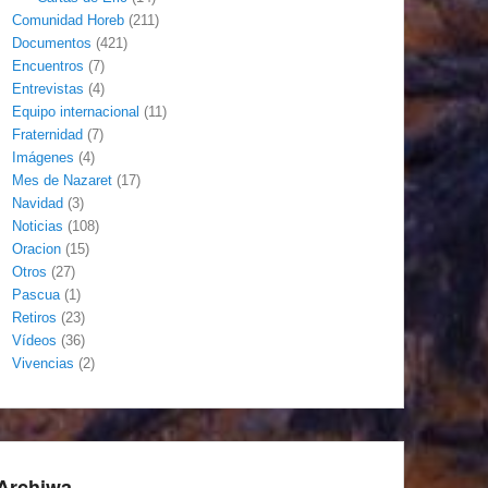
Comunidad Horeb
(211)
Documentos
(421)
Encuentros
(7)
Entrevistas
(4)
Equipo internacional
(11)
Fraternidad
(7)
Imágenes
(4)
Mes de Nazaret
(17)
Navidad
(3)
Noticias
(108)
Oracion
(15)
Otros
(27)
Pascua
(1)
Retiros
(23)
Vídeos
(36)
Vivencias
(2)
Archiwa