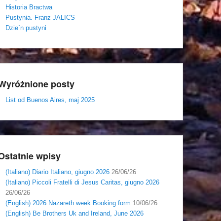
Historia Bractwa
Pustynia. Franz JALICS
Dzie´n pustyni
Wyróżnione posty
List od Buenos Aires, maj 2025
Ostatnie wpisy
(Italiano) Diario Italiano, giugno 2026
26/06/26
(Italiano) Piccoli Fratelli di Jesus Caritas, giugno 2026
26/06/26
(English) 2026 Nazareth week Booking form
10/06/26
(English) Be Brothers Uk and Ireland, June 2026