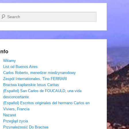
Szukaj
Info
Witamy
List od Buenos Aires
Carlos Roberto, menedzer miedzynarodowy
Zespól Internationales. Tino FERRARI
Bractwa kaplanskie Iesus Caritas
(Español) San Carlos de FOUCAULD, una vida
desconcertante
(Español) Escritos originales del hermano Carlos en
Viviers, Francia
Nazaret
Przegląd życia
Przynależność Do Bractwa