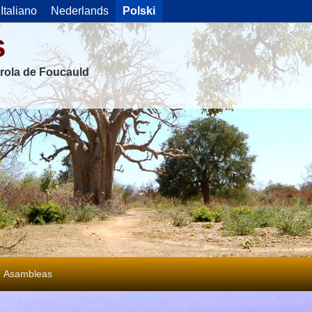
Italiano
Nederlands
Polski
s
rola de Foucauld
Asambleas