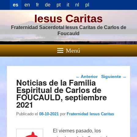
es
en
fr
de
pt
it
nl
pl
Iesus Caritas
Fraternidad Sacerdotal Iesus Caritas de Carlos de
Foucauld
Menú
Navegación de
←
Anterior
Siguiente
→
Noticias de la Familia
entradas
Espiritual de Carlos de
FOUCAULD, septiembre
2021
Publicado el
08-10-2021
por
Fraternidad Iesus Caritas
El viernes pasado, los